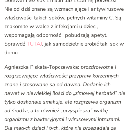
Dolewam też sok z malin lub z czarnej porzeczki.
Nie od dziś znane są wzmacniające i antywirusowe
właściwości takich soków, pełnych witaminy C. Są
znakomite w walce z infekcjami u dzieci,
wspomagają odporność i pobudzają apetyt.
Sprawdź
TUTAJ
, jak samodzielnie zrobić taki sok w
domu.
Agnieszka Piskała-Topczewska:
prozdrowotne i
rozgrzewające właściwości przypraw korzennych
znane i stosowane są od dawna. Dodanie ich
nawet w niewielkiej ilości do „zimowej herbatki” nie
tylko doskonale smakuje, ale rozgrzewa organizm
od środka, a to również „przyspiesza” walkę
organizmu z bakteryjnymi i wirusowymi intruzami.
Dla małych dzieci i tych, które nie przepadają za