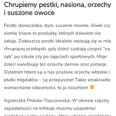
Chrupiemy pestki, nasiona, orzechy
i suszone owoce
Pestki słonecznika, dyni, suszone morele, śliwki czy
siemię lniane to produkty, których dzieciom nie
żałuję. Zwłaszcza pestki idealnie wpisują się w rolę
chrupiącej przekąski, gdy dzieci szukają czegoś “na
ząb” po szkole czy po zajęciach sportowych. Moje
dzieci uwielbiają też orzechy ziemne oraz pistacje.
Ostatnim hitem są u nas prażone orzechy włoskie i
płatki migdałów – są przepyszne! Takie smakowite
wzmacnianie odporności, to ja rozumiem
Agnieszka Piskała-Topczewska:
W okresie częstej
zapadalności na infekcje musimy uzupełniać
niedobory cynku i selenu, które właśnie znajdziemy