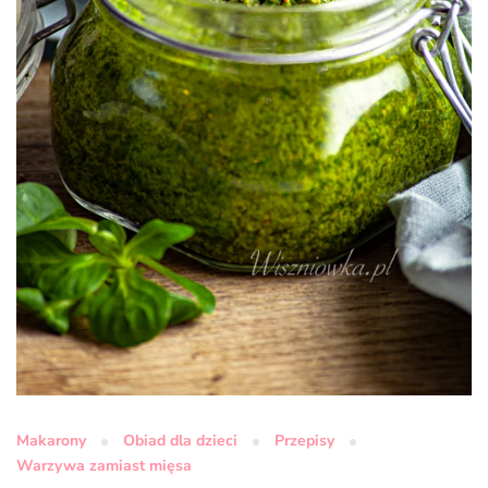
Makarony
Obiad dla dzieci
Przepisy
Warzywa zamiast mięsa