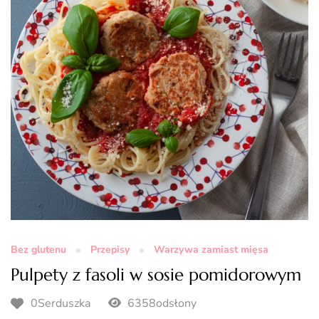
Bez glutenu
Przepisy
Warzywa zamiast mięsa
Pulpety z fasoli w sosie pomidorowym
0Serduszka
6358odsłony