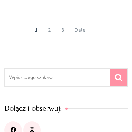
Stronicowanie
wpisów
PAGE
PAGE
PAGE
1
2
3
Dalej
Search
for:
Dołącz i obserwuj: