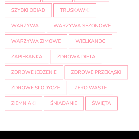
SZYBKI OBIAD
TRUSKAWKI
WARZYWA
WARZYWA SEZONOWE
WARZYWA ZIMOWE
WIELKANOC
ZAPIEKANKA
ZDROWA DIETA
ZDROWE JEDZENIE
ZDROWE PRZEKĄSKI
ZDROWE SŁODYCZE
ZERO WASTE
ZIEMNIAKI
ŚNIADANIE
ŚWIĘTA