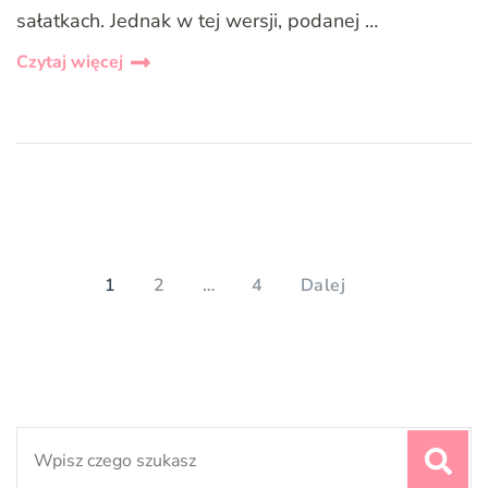
sałatkach. Jednak w tej wersji, podanej …
Czytaj więcej
Stronicowanie
wpisów
PAGE
PAGE
PAGE
1
2
…
4
Dalej
Search
for: