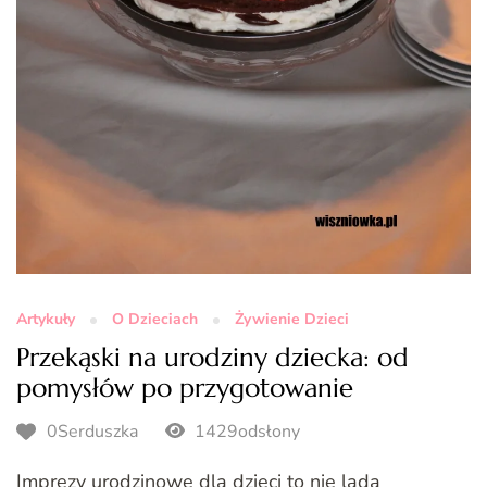
Artykuły
O Dzieciach
Żywienie Dzieci
Przekąski na urodziny dziecka: od
pomysłów po przygotowanie
0Serduszka
1429odsłony
Imprezy urodzinowe dla dzieci to nie lada