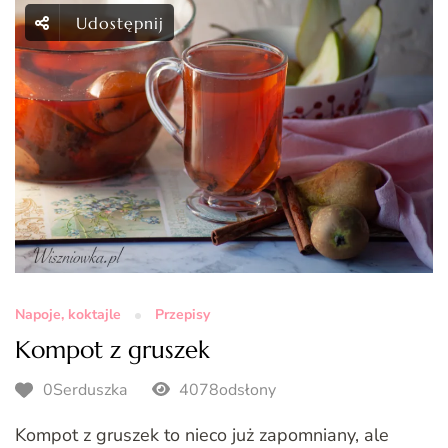
Udostępnij
Napoje, koktajle
Przepisy
Kompot z gruszek
0Serduszka
4078odsłony
Kompot z gruszek to nieco już zapomniany, ale