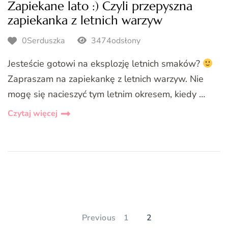
Zapiekane lato :) Czyli przepyszna
zapiekanka z letnich warzyw
0Serduszka
3474odsłony
Jesteście gotowi na eksplozję letnich smaków?
Zapraszam na zapiekankę z letnich warzyw. Nie
mogę się nacieszyć tym letnim okresem, kiedy …
Czytaj więcej
Stronicowanie
wpisów
PAGE
PAGE
Previous
1
2