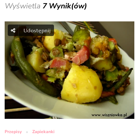
Wyświetla
7 Wynik(ów)
Udostępnij
Przepisy
Zapiekanki