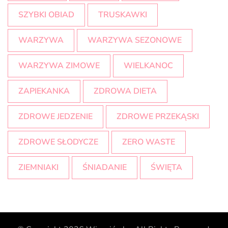
SZYBKI OBIAD
TRUSKAWKI
WARZYWA
WARZYWA SEZONOWE
WARZYWA ZIMOWE
WIELKANOC
ZAPIEKANKA
ZDROWA DIETA
ZDROWE JEDZENIE
ZDROWE PRZEKĄSKI
ZDROWE SŁODYCZE
ZERO WASTE
ZIEMNIAKI
ŚNIADANIE
ŚWIĘTA