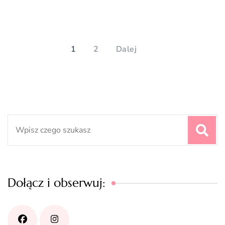
Stronicowanie
wpisów
PAGE
PAGE
1
2
Dalej
Search
for:
Dołącz i obserwuj: