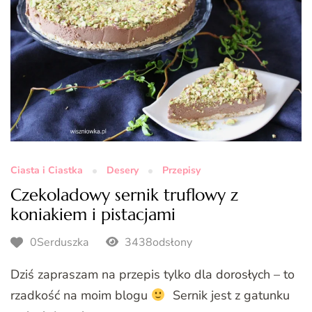
Ciasta i Ciastka
Desery
Przepisy
Czekoladowy sernik truflowy z
koniakiem i pistacjami
0Serduszka
3438odsłony
Dziś zapraszam na przepis tylko dla dorosłych – to
rzadkość na moim blogu
Sernik jest z gatunku