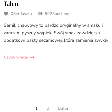
Tahini
0Serduszka
5925odsłony
Sernik chałwowy to bardzo oryginalny w smaku i
zarazem pyszny wypiek. Swój smak zawdzięcza
dodatkowi pasty sezamowej, która zamienia zwykły
…
Czytaj więcej
Stronicowanie
wpisów
PAGE
PAGE
1
2
Dalej