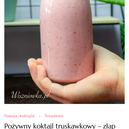
Napoje, koktajle
Śniadania
Pożywny koktajl truskawkowy – złap