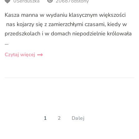
0Serduszka
20687odsłony
Kasza manna w wydaniu klasycznym większości
nas kojarzy się z zamierzchłymi czasami, kiedy w
przedszkolach i w domach niepodzielnie królowała
…
Czytaj więcej
Stronicowanie
wpisów
PAGE
PAGE
1
2
Dalej