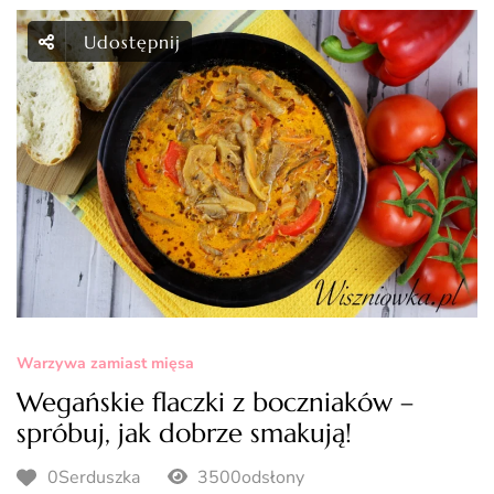
Udostępnij
Warzywa zamiast mięsa
Wegańskie flaczki z boczniaków –
spróbuj, jak dobrze smakują!
0Serduszka
3500odsłony