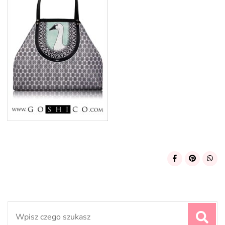
Search
for: