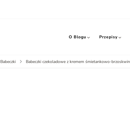
O Blogu
Przepisy
 Babeczki
Babeczki czekoladowe z kremem śmietankowo-brzoskwi