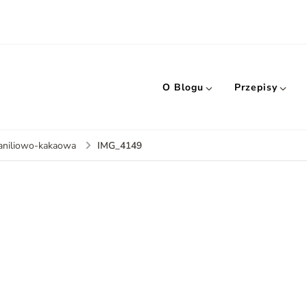
O Blogu
Przepisy
IMG_4149
aniliowo-kakaowa