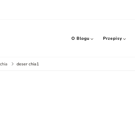
O Blogu
Przepisy
deser chia1
chia