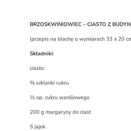
BRZOSKWINIOWIEC – CIASTO Z BUDYN
(przepis na blachę o wymiarach 33 x 20 c
Składniki
:
ciasto:
¾ szklanki cukru
½ op. cukru waniliowego
200 g margaryny do ciast
5 jajek