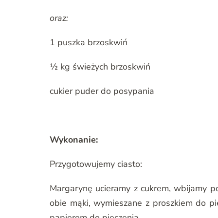
oraz:
1 puszka brzoskwiń
½ kg świeżych brzoskwiń
cukier puder do posypania
Wykonanie:
Przygotowujemy ciasto:
Margarynę ucieramy z cukrem, wbijamy po
obie mąki, wymieszane z proszkiem do pi
papierem do pieczenia.