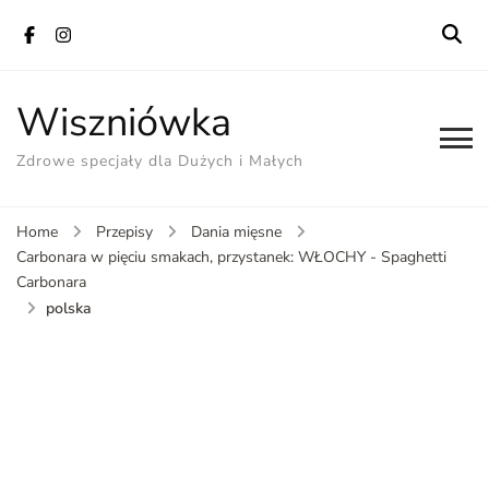
Wiszniówka
Zdrowe specjały dla Dużych i Małych
Home
Przepisy
Dania mięsne
Carbonara w pięciu smakach, przystanek: WŁOCHY - Spaghetti
Carbonara
polska