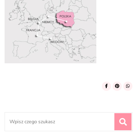
Search
for: