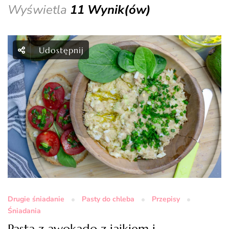
Wyświetla
11 Wynik(ów)
Udostępnij
Drugie śniadanie
Pasty do chleba
Przepisy
Śniadania
Pasta z awokado z jajkiem i