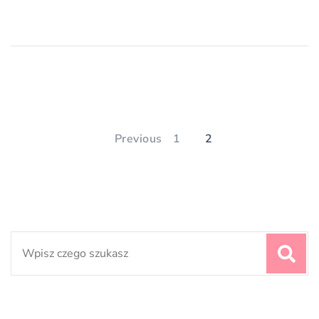
Stronicowanie
wpisów
PAGE
PAGE
Previous
1
2
Search
for: