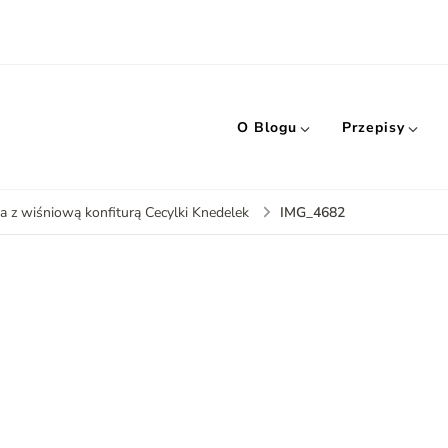
O Blogu
Przepisy
IMG_4682
ka z wiśniową konfiturą Cecylki Knedelek