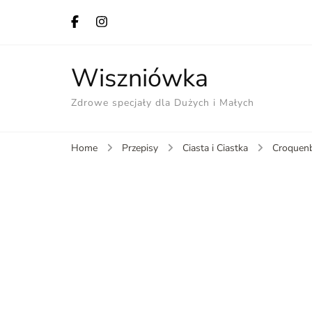
Wiszniówka
Zdrowe specjały dla Dużych i Małych
Home
Przepisy
Ciasta i Ciastka
Croquenb