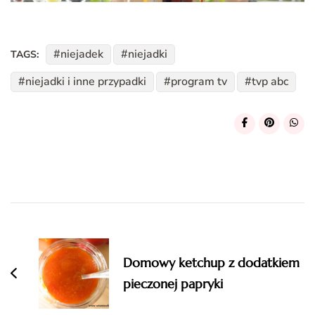
niejadek
niejadki
TAGS:
niejadki i inne przypadki
program tv
tvp abc
Post
Navigation
Domowy ketchup z dodatkiem
pieczonej papryki