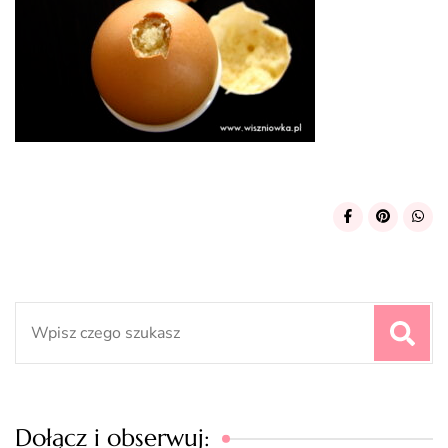
Search
for:
Dołącz i obserwuj: