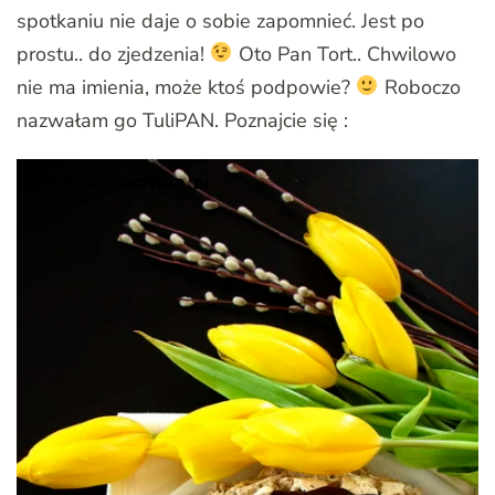
spotkaniu nie daje o sobie zapomnieć. Jest po
prostu.. do zjedzenia!
Oto Pan Tort.. Chwilowo
nie ma imienia, może ktoś podpowie?
Roboczo
nazwałam go TuliPAN. Poznajcie się :