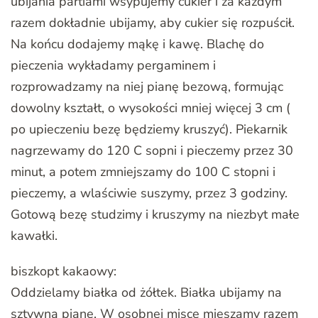
ubijania partiami wsypujemy cukier i za każdym
razem dokładnie ubijamy, aby cukier się rozpuścił.
Na końcu dodajemy mąkę i kawę. Blachę do
pieczenia wykładamy pergaminem i
rozprowadzamy na niej pianę bezową, formując
dowolny kształt, o wysokości mniej więcej 3 cm (
po upieczeniu bezę będziemy kruszyć). Piekarnik
nagrzewamy do 120 C sopni i pieczemy przez 30
minut, a potem zmniejszamy do 100 C stopni i
pieczemy, a wlaściwie suszymy, przez 3 godziny.
Gotową bezę studzimy i kruszymy na niezbyt małe
kawałki.
biszkopt kakaowy:
Oddzielamy białka od żółtek. Białka ubijamy na
sztywną pianę. W osobnej misce mieszamy razem