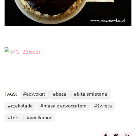
adwokat
beza
bita śmietana
TAGS:
czekolada
masa z advoccatem
święta
tort
wielkanoc