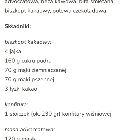
advoccatowa, beza kawowa, bita śmietana,
biszkopt kakaowy, polewa czekoladowa.
Składniki:
biszkopt kakaowy:
4 jajka
160 g cukru pudru
70 g mąki ziemniaczanej
70 g mąki pszennej
3 łyżki kakao
konfitura:
1 słoiczek (ok. 230 gr) konfitury wiśniowej
masa advoccatowa:
120 g masła