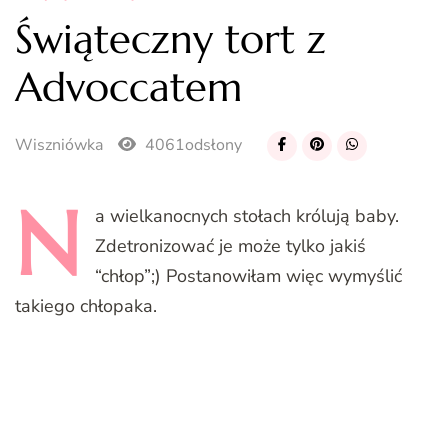
Świąteczny tort z
Advoccatem
Wiszniówka
4061odsłony
N
a
wielkanocnych stołach królują baby.
Zdetronizować je może tylko jakiś
“chłop”;) Postanowiłam więc wymyślić
takiego chłopaka.