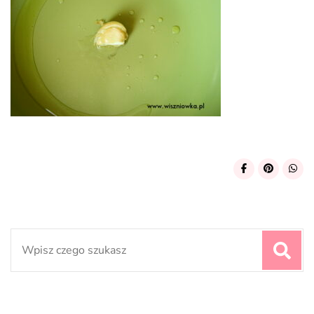
Search
for: