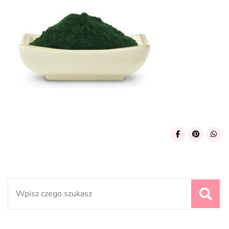
Search
for: