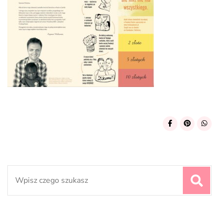
Search
for: