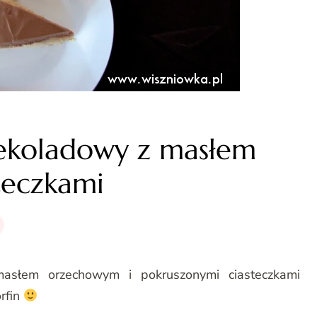
ekoladowy z masłem
teczkami
słem orzechowym i pokruszonymi ciasteczkami
rfin