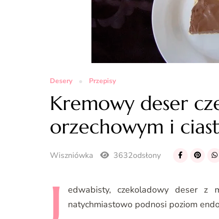
Desery
Przepisy
Kremowy deser cz
orzechowym i cias
Wiszniówka
3632odsłony
J
edwabisty,
czekoladowy deser z ma
natychmiastowo podnosi poziom endo