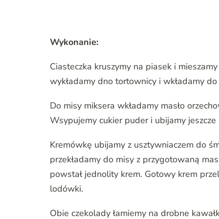
Wykonanie:
Ciasteczka kruszymy na piasek i mieszam
wykładamy dno tortownicy i wkładamy do
Do misy miksera wkładamy masło orzechow
Wsypujemy cukier puder i ubijamy jeszcze k
Kremówkę ubijamy z usztywniaczem do śmi
przekładamy do misy z przygotowaną masą 
powstał jednolity krem. Gotowy krem prz
lodówki.
Obie czekolady łamiemy na drobne kawałki