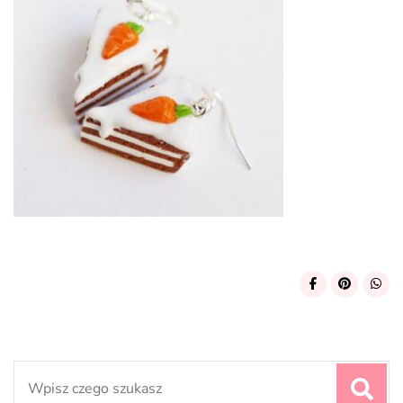
Search
for: