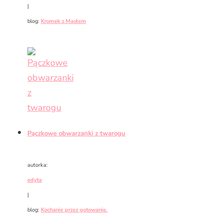
|
blog:
Kromek z Masłem
Pączkowe obwarzanki z twarogu
autorka:
edyta
|
blog:
Kochanie przez gotowanie.