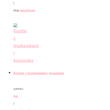
|
blog:
Bake&Taste
Kruche z truskawkami i kruszonką
autorka:
Kaś
|