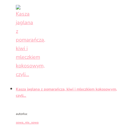
Kasza jaglana z pomarańczą, kiwi i mleczkiem kokosowym,
czyli…
autorka:
sowa_nie_sowa