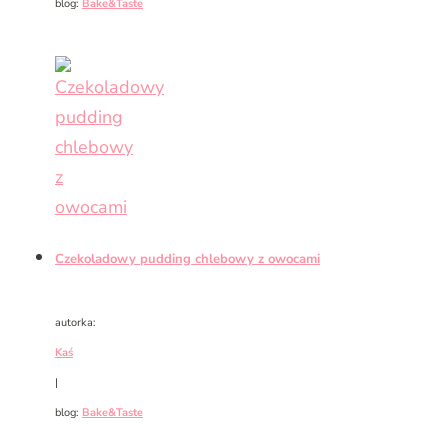
blog:
Bake&Taste
Czekoladowy pudding chlebowy z owocami
autorka:
Kaś
|
blog:
Bake&Taste