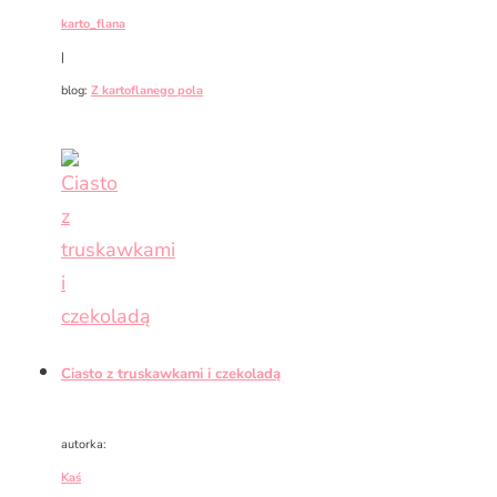
karto_flana
|
blog:
Z kartoflanego pola
Ciasto z truskawkami i czekoladą
autorka:
Kaś