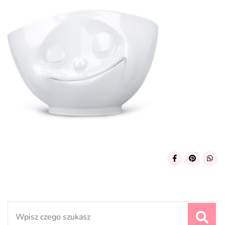
Search
for: