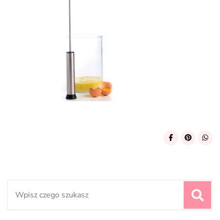
Search
for: