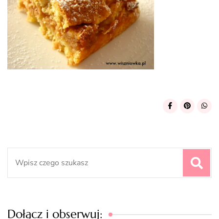
Search
for:
Dołącz i obserwuj: