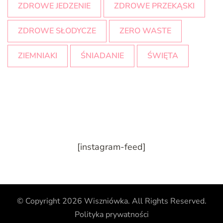
ZDROWE JEDZENIE
ZDROWE PRZEKĄSKI
ZDROWE SŁODYCZE
ZERO WASTE
ZIEMNIAKI
ŚNIADANIE
ŚWIĘTA
[instagram-feed]
© Copyright 2026
Wiszniówka
. All Rights Reserved.
Polityka prywatności