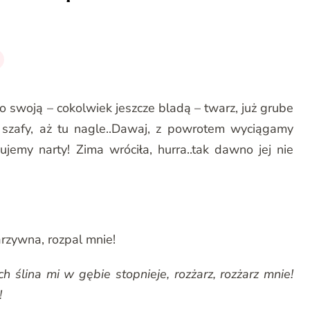
ło swoją – cokolwiek jeszcze bladą – twarz, już grube
 szafy, aż tu nagle..Dawaj, z powrotem wyciągamy
emy narty! Zima wróciła, hurra..tak dawno jej nie
rzywna, rozpal mnie!
h ślina mi w gębie stopnieje, rozżarz, rozżarz mnie!
!