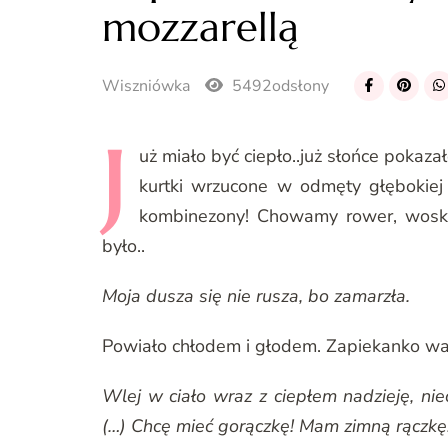
mozzarellą
Wiszniówka
5492odsłony
J
uż
miało być ciepło..już słońce pokaza
kurtki wrzucone w odmęty głębokiej
kombinezony! Chowamy rower, woskuj
było..
Moja dusza się nie rusza, bo zamarzła.
Powiało chłodem i głodem. Zapiekanko wa
Wlej w ciało wraz z ciepłem nadzieję, niec
(…) Chcę mieć gorączkę! Mam zimną rączkę