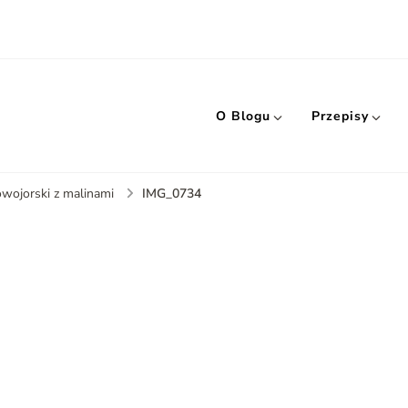
O Blogu
Przepisy
IMG_0734
owojorski z malinami