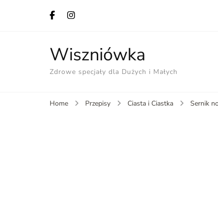
Wiszniówka
Zdrowe specjały dla Dużych i Małych
Home
Przepisy
Ciasta i Ciastka
Sernik n