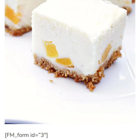
[FM_form id=”3″]