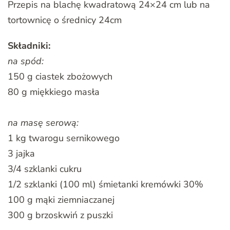
Przepis na blachę kwadratową 24×24 cm lub na
tortownicę o średnicy 24cm
Składniki:
na spód:
150 g ciastek zbożowych
80 g miękkiego masła
na masę serową:
1 kg twarogu sernikowego
3 jajka
3/4 szklanki cukru
1/2 szklanki (100 ml) śmietanki kremówki 30%
100 g mąki ziemniaczanej
300 g brzoskwiń z puszki