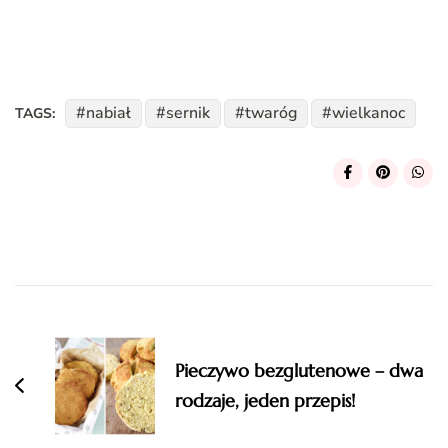
nabiał
sernik
twaróg
wielkanoc
TAGS:
Post
Navigation
Pieczywo bezglutenowe – dwa
rodzaje, jeden przepis!