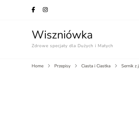
Wiszniówka
Zdrowe specjały dla Dużych i Małych
Home
Przepisy
Ciasta i Ciastka
Sernik z