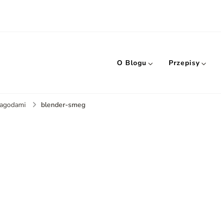
O Blogu
Przepisy
blender-smeg
 jagodami