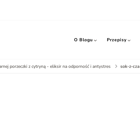
O Blogu
Przepisy
sok-z-cza
arnej porzeczki z cytryną - eliksir na odporność i antystres