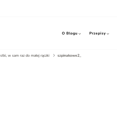
O Blogu
Przepisy
szpinakowe2_
tki, w sam raz do małej rączki