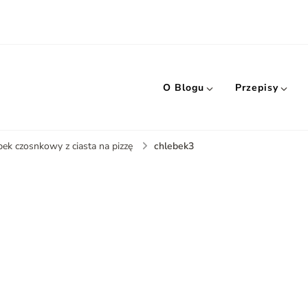
O Blogu
Przepisy
chlebek3
bek czosnkowy z ciasta na pizzę