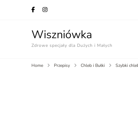
Wiszniówka
Zdrowe specjały dla Dużych i Małych
Home
Przepisy
Chleb i Bułki
Szybki chle