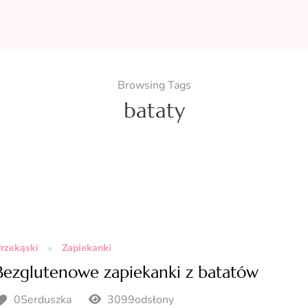
Browsing Tags
bataty
rzekąski
Zapiekanki
Bezglutenowe zapiekanki z batatów
0Serduszka
3099odsłony