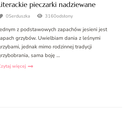
Literackie pieczarki nadziewane
0Serduszka
3160odsłony
Jednym z podstawowych zapachów jesieni jest
zapach grzybów. Uwielbiam dania z leśnymi
grzybami, jednak mimo rodzinnej tradycji
grzybobrania, sama boję …
zytaj więcej