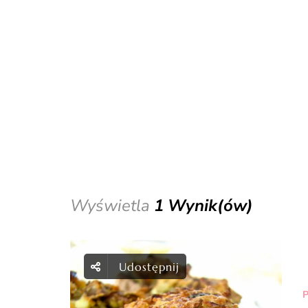
Wyświetla
1 Wynik(ów)
Udostępnij
P