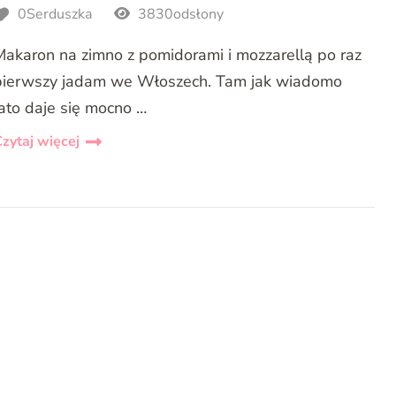
0Serduszka
3830odsłony
Makaron na zimno z pomidorami i mozzarellą po raz
pierwszy jadam we Włoszech. Tam jak wiadomo
lato daje się mocno …
zytaj więcej