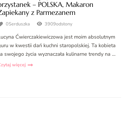
przystanek – POLSKA, Makaron
Zapiekany z Parmezanem
0Serduszka
3909odsłony
Lucyna Ćwierczakiewiczowa jest moim absolutnym
guru w kwestii dań kuchni staropolskiej. Ta kobieta
za swojego życia wyznaczała kulinarne trendy na …
zytaj więcej