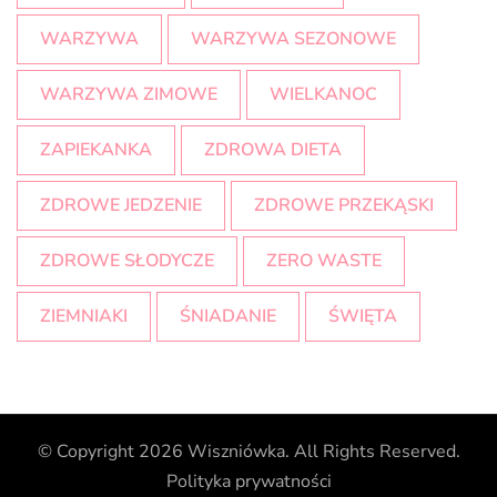
WARZYWA
WARZYWA SEZONOWE
WARZYWA ZIMOWE
WIELKANOC
ZAPIEKANKA
ZDROWA DIETA
ZDROWE JEDZENIE
ZDROWE PRZEKĄSKI
ZDROWE SŁODYCZE
ZERO WASTE
ZIEMNIAKI
ŚNIADANIE
ŚWIĘTA
© Copyright 2026
Wiszniówka
. All Rights Reserved.
Polityka prywatności