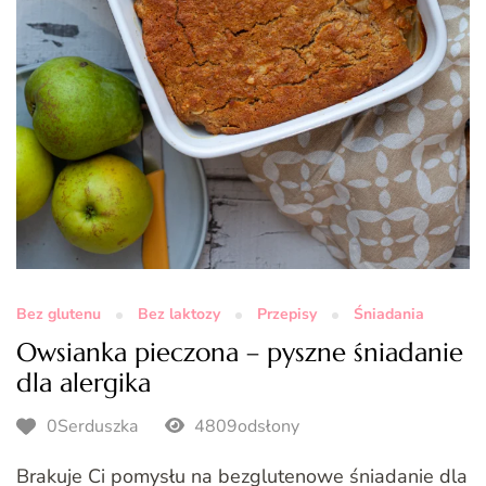
Bez glutenu
Bez laktozy
Przepisy
Śniadania
Owsianka pieczona – pyszne śniadanie
dla alergika
0Serduszka
4809odsłony
Brakuje Ci pomysłu na bezglutenowe śniadanie dla