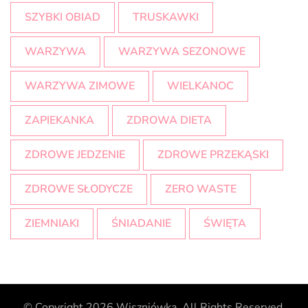
SZYBKI OBIAD
TRUSKAWKI
WARZYWA
WARZYWA SEZONOWE
WARZYWA ZIMOWE
WIELKANOC
ZAPIEKANKA
ZDROWA DIETA
ZDROWE JEDZENIE
ZDROWE PRZEKĄSKI
ZDROWE SŁODYCZE
ZERO WASTE
ZIEMNIAKI
ŚNIADANIE
ŚWIĘTA
© Copyright 2026
Wiszniówka
. All Rights Reserved.