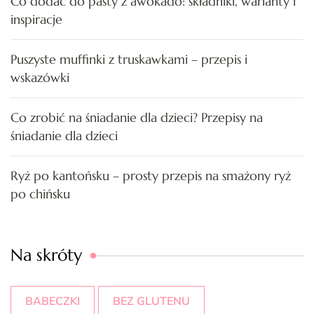
Co dodać do pasty z awokado: składniki, warianty i
inspiracje
Puszyste muffinki z truskawkami – przepis i
wskazówki
Co zrobić na śniadanie dla dzieci? Przepisy na
śniadanie dla dzieci
Ryż po kantońsku – prosty przepis na smażony ryż
po chińsku
Na skróty
BABECZKI
BEZ GLUTENU