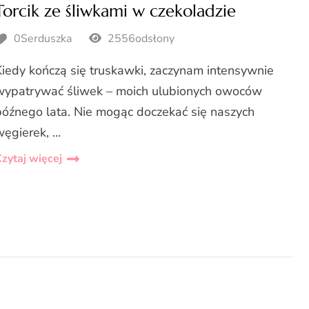
Torcik ze śliwkami w czekoladzie
0Serduszka
2556odsłony
Kiedy kończą się truskawki, zaczynam intensywnie
wypatrywać śliwek – moich ulubionych owoców
późnego lata. Nie mogąc doczekać się naszych
węgierek, …
zytaj więcej