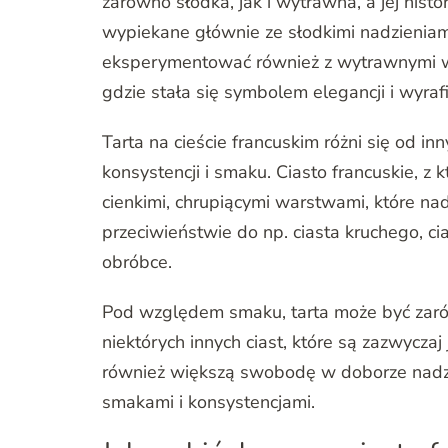
zarówno słodka, jak i wytrawna, a jej hist
wypiekane głównie ze słodkimi nadzieniami
eksperymentować również z wytrawnymi war
gdzie stała się symbolem elegancji i wyra
Tarta na cieście francuskim różni się od 
konsystencji i smaku. Ciasto francuskie, z 
cienkimi, chrupiącymi warstwami, które nad
przeciwieństwie do np. ciasta kruchego, cia
obróbce.
Pod względem smaku, tarta może być zarów
niektórych innych ciast, które są zazwycza
również większą swobodę w doborze nadz
smakami i konsystencjami.