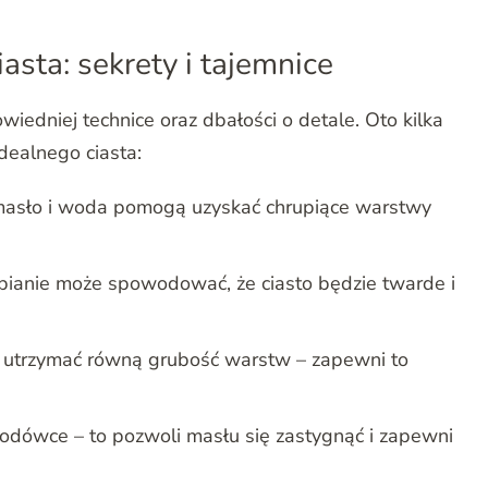
sta: sekrety i tajemnice
iedniej technice oraz dbałości o detale. Oto kilka
dealnego ciasta:
masło i woda pomogą uzyskać chrupiące warstwy
abianie może spowodować, że ciasto będzie twarde i
ię utrzymać równą grubość warstw – zapewni to
 lodówce – to pozwoli masłu się zastygnąć i zapewni