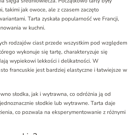
oria sięga średniowiecza. Początkowo tarty były
, takimi jak owoce, ale z czasem zaczęto
iantami. Tarta zyskała popularność we Francji,
finowania w kuchni.
innych rodzajów ciast przede wszystkim pod względem
którego wykonuje się tartę, charakteryzuje się
ają wypiekowi lekkości i delikatności. W
sto francuskie jest bardziej elastyczne i łatwiejsze w
no słodka, jak i wytrawna, co odróżnia ją od
j jednoznacznie słodkie lub wytrawne. Tarta daje
ienia, co pozwala na eksperymentowanie z różnymi