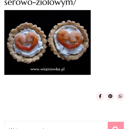
serowo-ziolowym/
Search