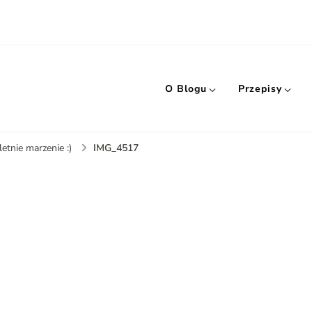
O Blogu
Przepisy
IMG_4517
etnie marzenie :)