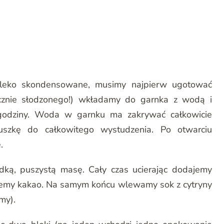
mleko skondensowane, musimy najpierw ugotować
cznie słodzonego!) wkładamy do garnka z wodą i
 godziny. Woda w garnku ma zakrywać całkowicie
szkę do całkowitego wystudzenia. Po otwarciu
.
dką, puszystą masę. Cały czas ucierając dodajemy
jemy kakao. Na samym końcu wlewamy sok z cytryny
my).