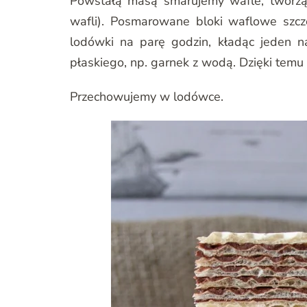
Powstałą masą smarujemy wafle, tworzą
wafli). Posmarowane bloki waflowe szc
lodówki na parę godzin, kładąc jeden na
płaskiego, np. garnek z wodą. Dzięki temu 
Przechowujemy w lodówce.