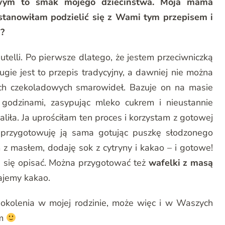
wym to smak mojego dzieciństwa. Moja mama
stanowiłam podzielić się z Wami tym przepisem i
i?
telli. Po pierwsze dlatego, że jestem przeciwniczką
gie jest to przepis tradycyjny, a dawniej nie można
ich czekoladowych smarowideł. Bazuje on na masie
odzinami, zasypując mleko cukrem i nieustannie
liła. Ja uprościłam ten proces i korzystam z gotowej
 przygotowuję ją sama gotując puszkę słodzonego
 masłem, dodaję sok z cytryny i kakao – i gotowe!
 się opisać. Można przygotować też
wafelki z masą
dajemy kakao.
okolenia w mojej rodzinie, może więc i w Waszych
am