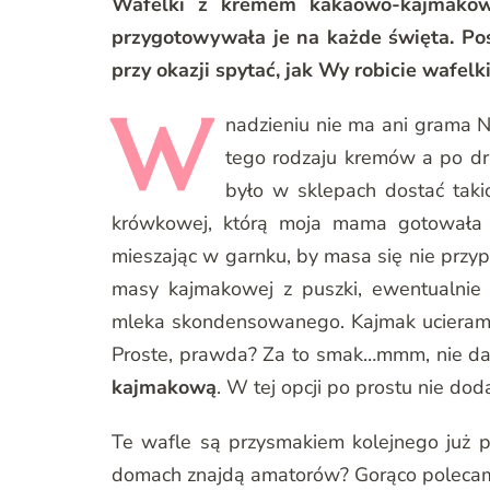
Wafelki z kremem kakaowo-kajmako
przygotowywała je na każde święta. Po
przy okazji spytać, jak Wy robicie wafelk
W
nadzieniu nie ma ani grama Nu
tego rodzaju kremów a po dru
było w sklepach dostać tak
krówkowej, którą moja mama gotowała g
mieszając w garnku, by masa się nie przypa
masy kajmakowej z puszki, ewentualnie
mleka skondensowanego. Kajmak ucieram z
Proste, prawda? Za to smak…mmm, nie da
kajmakową
. W tej opcji po prostu nie do
Te wafle są przysmakiem kolejnego już p
domach znajdą amatorów? Gorąco polec