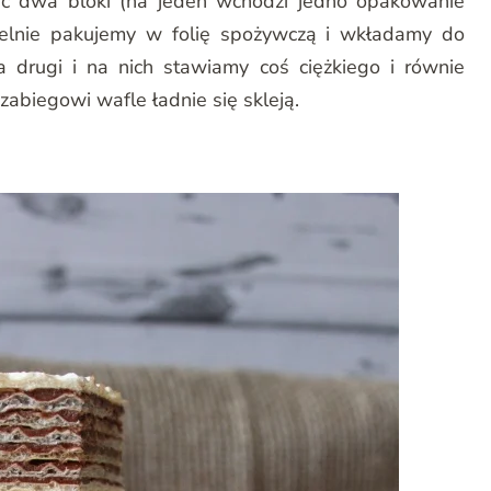
c dwa bloki (na jeden wchodzi jedno opakowanie
zelnie pakujemy w folię spożywczą i wkładamy do
 drugi i na nich stawiamy coś ciężkiego i równie
zabiegowi wafle ładnie się skleją.